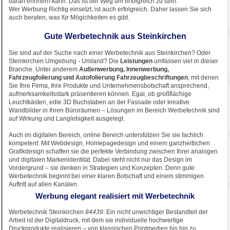
daran erinnern kann. Das ist der Weg um erfolgreich zu sein.
Wer Werbung Richtig einsetzt, ist auch erfolgreich. Daher lassen Sie sich
auch beraten, was für Mögichkeiten es gibt.
Gute Werbetechnik aus Steinkirchen
Sie sind auf der Suche nach einer Werbetechnik aus Steinkirchen? Oder
Steinkirchen Umgebung - Umland? Die
Leistungen
umfassen viel in dieser
Branche. Unter anderem
Außenwerbung, Innenwerbung,
Fahrzeugfolierung und Autofolierung Fahrzeugbeschriftungen
, mit denen
Sie Ihre Firma, Ihre Produkte und Unternehmensbotschaft ansprechend,
aufmerksamkeitsstark präsentieren können. Egal, ob großflächige
Leuchtkästen, edle 3D Buchstaben an der Fassade oder kreative
Wandbilder in Ihren Büroräumen – Lösungen im Bereich Werbetechnik sind
auf Wirkung und Langlebigkeit ausgelegt.
Auch im digitalen Bereich, online Bereich unterstützen Sie sie fachlich
kompetent: Mit Webdesign, Homepagedesign und einem ganzheitlichen
Grafikdesign schaffen sie die perfekte Verbindung zwischen Ihrer analogen
und digitalen Markenidentität. Dabei steht nicht nur das Design im
Vordergrund – sie denken in Strategien und Konzepten. Denn gute
Werbetechnik beginnt bei einer klaren Botschaft und einem stimmigen
Auftritt auf allen Kanälen.
Werbung elegant realisiert mit Werbetechnik
Werbetechnik Steinkirchen
84439
: Ein nicht unwichtiger Bestandteil der
Arbeit ist der Digitaldruck, mit dem sie individuelle hochwertige
Druckprodukte realisieren – von klassischen Printmedien bis hin zu