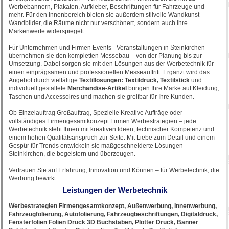
Werbebannern, Plakaten, Aufkleber, Beschriftungen für Fahrzeuge und
mehr. Für den Innenbereich bieten sie außerdem stilvolle Wandkunst
Wandbilder, die Räume nicht nur verschönert, sondern auch Ihre
Markenwerte widerspiegelt.
Für Unternehmen und Firmen Events - Veranstaltungen in Steinkirchen
übernehmen sie den kompletten Messebau – von der Planung bis zur
Umsetzung. Dabei sorgen sie mit den Lösungen aus der Werbetechnik für
einen einprägsamen und professionellen Messeauftritt. Ergänzt wird das
Angebot durch vielfältige
Textillösungen: Textildruck, Textilstick
und
individuell gestaltete
Merchandise-Artikel
bringen Ihre Marke auf Kleidung,
Taschen und Accessoires und machen sie greifbar für Ihre Kunden.
Ob Einzelauftrag Großauftrag, Spezielle Kreative Aufträge oder
vollständiges Firmengesamtkonzept Firmen Werbestrategien – jede
Werbetechnik steht Ihnen mit kreativen Ideen, technischer Kompetenz und
einem hohen Qualitätsanspruch zur Seite. Mit Liebe zum Detail und einem
Gespür für Trends entwickeln sie maßgeschneiderte Lösungen
Steinkirchen, die begeistern und überzeugen.
Vertrauen Sie auf Erfahrung, Innovation und Können – für Werbetechnik, die
Werbung bewirkt.
Leistungen der Werbetechnik
Werbestrategien Firmengesamtkonzept, Außenwerbung, Innenwerbung,
Fahrzeugfolierung, Autofolierung, Fahrzeugbeschriftungen, Digitaldruck,
Fensterfolien Folien Druck 3D Buchstaben, Plotter Druck, Banner