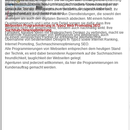
sichtbar und erlebbar machen. Sie verfügen über umfangreiche Erfahrung
Werbetechnik Steinkirchen kombiniert technisches Know-how mit einem
und technisches Know-how, um maßgeschneiderte Werbestrategien zu
Gespür für Trends, um Designs zu entwickeln, die sowohl ästhetisch
entwickeln, die auf Ihre spezifischen Bedürfnisse zugeschnitten sind. Ihr
ansprechend als auch funktional sind.
Angebot umfasst eine breite Palette von Dienstleistungen, die sowohl den
analogen als auch den digitalen Bereich abdecken. Mit einem hohen
Qualitätsanspruch und Liebe zum Detail sorgen sie dafür, dass Ihre
Webseiten Programmierung in Typo3 Web Promoting SEO
Werbung nicht nur ansprechend, sondern auch nachhaltig wirkt. Ihre
Suchmaschinenoptimierung
Fähigkeit, kreative Ideen mit strategischem Denken zu verbinden, macht sie
Modernste Realisierungen von Weblayouts und Webdesign, auch
zu einem verlässlichen Partner für erfolgreiche Werbetechnik.
Übernahme von bestehenden Designs in Typo3 sowie Internet Ranking,
Internet Promoting, Suchmaschinenoptimierung SEO.
Alle Programmierungen von Webseiten entsprechen dem heutigen Stand
der Technik, es wird dabei besonderer Augenmerk auf die Suchmaschinen
freundlichkeit, tauglichkeit der Webseiten gelegt.
Agenturen sind jederzeit willkommen, da hier die Programmierungen im
Kundenauftrag gemacht werden.