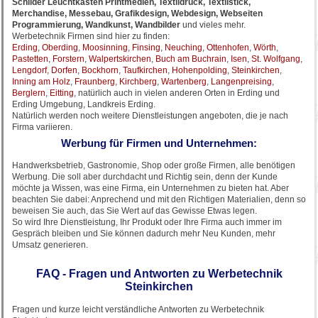
Schilder Leuchtkästen Printmedien, Textildruck, Textilstick,
Merchandise, Messebau, Grafikdesign, Webdesign, Webseiten
Programmierung, Wandkunst, Wandbilder
und vieles mehr.
Werbetechnik Firmen sind hier zu finden:
Erding
,
Oberding
,
Moosinning
,
Finsing
,
Neuching
,
Ottenhofen
,
Wörth
,
Pastetten
,
Forstern
,
Walpertskirchen
,
Buch am Buchrain
,
Isen
,
St. Wolfgang
,
Lengdorf
,
Dorfen
,
Bockhorn
,
Taufkirchen
,
Hohenpolding
,
Steinkirchen
,
Inning am Holz
,
Fraunberg
,
Kirchberg
,
Wartenberg
,
Langenpreising
,
Berglern
,
Eitting
, natürlich auch in vielen anderen Orten in Erding und
Erding Umgebung, Landkreis Erding.
Natürlich werden noch weitere Dienstleistungen angeboten, die je nach
Firma variieren.
Werbung für Firmen und Unternehmen:
Handwerksbetrieb, Gastronomie, Shop oder große Firmen, alle benötigen
Werbung. Die soll aber durchdacht und Richtig sein, denn der Kunde
möchte ja Wissen, was eine Firma, ein Unternehmen zu bieten hat. Aber
beachten Sie dabei: Anprechend und mit den Richtigen Materialien, denn so
beweisen Sie auch, das Sie Wert auf das Gewisse Etwas legen.
So wird Ihre Dienstleistung, Ihr Produkt oder Ihre Firma auch immer im
Gespräch bleiben und Sie können dadurch mehr Neu Kunden, mehr
Umsatz generieren.
FAQ - Fragen und Antworten zu Werbetechnik
Steinkirchen
Fragen und kurze leicht verständliche Antworten zu Werbetechnik