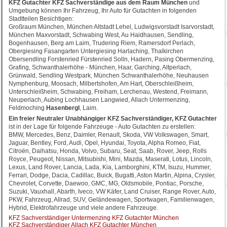
KFZ Gutachter KFZ Sachverständige aus dem Raum München
und
Umgebung können Ihr Fahrzeug, Ihr Auto für Gutachten in folgenden
Stadtteilen Besichtigen:
Großraum München, München Altstadt Lehel, Ludwigsvorstadt Isarvorstadt,
München Maxvorstadt, Schwabing West, Au Haidhausen, Sendling,
Bogenhausen, Berg am Laim, Trudering Riem, Ramersdorf Perlach,
Obergiesing Fasangarten Untergiesing Harlaching, Thalkirchen
Obersendling Forstenried Fürstenried Solln, Hadern, Pasing Obermenzing,
Grafing, Schwanthalerhöhe - München, Haar, Garching, Altperlach,
Grünwald, Sendling Westpark, München Schwanthalerhöhe, Neuhausen
Nymphenburg, Moosach, Milbertshofen, Am Hart, Oberschleißheim,
Unterschleißheim, Schwabing, Freiham, Lerchenau, Westend, Freimann,
Neuperlach, Aubing Lochhausen Langwied, Allach Untermenzing,
Feldmoching
Hasenbergl
, Laim.
Ein freier Neutraler Unabhängiger KFZ Sachverständiger, KFZ Gutachter
ist in der Lage für folgende Fahrzeuge - Auto Gutachten zu erstellen:
BMW, Mercedes, Benz, Daimler, Renault, Skoda, VW Volkswagen, Smart,
Jaguar, Bentley, Ford, Audi, Opel, Hyundai, Toyota, Alpha Romeo, Fiat,
Citroën, Daihatsu, Honda, Volvo, Subaru, Seat, Saab, Rover, Jeep, Rolls
Royce, Peugeot, Nissan, Mitsubishi, Mini, Mazda, Maserati, Lotus, Lincoln,
Lexus, Land Rover, Lancia, Lada, Kia, Lamborghini, KTM, Isuzu, Hummer,
Ferrari, Dodge, Dacia, Cadillac, Buick, Bugatti, Aston Martin, Alpina, Crysler,
Chevrolet, Corvette, Daewoo, GMC, MG, Oldsmobile, Pontiac, Porsche,
Suzuki, Vauxhall, Abarth, Iveco, VW Käfer, Land Cruiser, Range Rover, Auto,
PKW, Fahrzeug, Allrad, SUV, Geländewagen, Sportwagen, Familienwagen,
Hybrid, Elektrofahrzeuge und viele andere Fahrzeuge.
KFZ Sachverständiger Untermenzing KFZ Gutachter München
KFZ Sachverständiger Allach KFZ Gutachter München