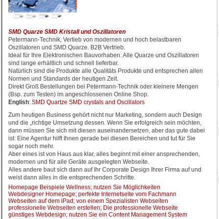
SMD Quarze SMD Kristall und Oszillatoren
Petermann-Technik, Vertieb von modernen und hoch belastbaren
Oszillatoren und SMD Quarze. B2B Vertrieb.
Ideal für Ihre Elektronischen Bauvorhaben. Alle Quarze und Oszillatoren
sind lange erhältlich und schnell lieferbar.
Natürlich sind die Produkte alle Qualitäts Produkte und entsprechen allen
Normen und Standards der heutigen Zeit.
Direkt Groß Bestellungen bei Petermann-Technik oder kleinere Mengen
(Bsp. zum Testen) im angeschlossenen Online Shop.
English
:
SMD Quartze SMD crystals and Oscillators
Zum heutigen Business gehört nicht nur Marketing, sondern auch Design
und die „richtige Umsetzung dessen. Wenn Sie erfolgreich sein möchten,
dann müssen Sie sich mit diesen auseinandersetzen, aber das gute dabei
ist: Eine Agentur hilft Ihnen gerade bei diesen Bereichen und tut für Sie
sogar noch mehr.
Aber eines ist von Haus aus klar, alles beginnt mit einer ansprechenden,
modernen und für alle Geräte ausgelegten Webseite.
Alles andere baut sich dann auf Ihr Corporate Design Ihrer Firma auf und
weist dann alles in die entsprechenden Schritte.
Homepage Beispiele Wellness; nutzen Sie Möglichkeiten
Webdesigner Homepage; perfekte Internetseite vom Fachmann
Webseiten auf dem iPad; von einem Spezialisten Webseiten
professionelle Webseiten erstellen; Die professionelle Webseite
günstiges Webdesign; nutzen Sie ein Content Management System