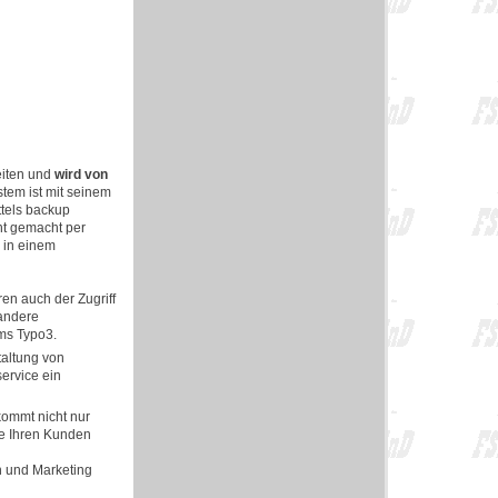
eiten und
wird von
stem ist mit seinem
ttels backup
ht gemacht per
 in einem
en auch der Zugriff
 andere
cms Typo3.
taltung von
ervice ein
kommt nicht nur
ie Ihren Kunden
n und Marketing