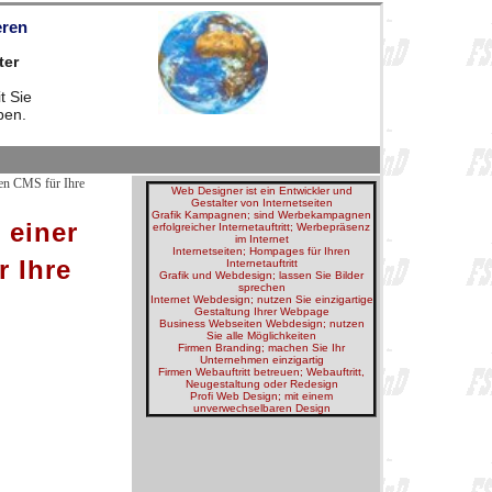
eren
ter
t Sie
ben.
gen CMS für Ihre
Web Designer ist ein Entwickler und
Gestalter von Internetseiten
Grafik Kampagnen; sind Werbekampagnen
 einer
erfolgreicher Internetauftritt; Werbepräsenz
im Internet
Internetseiten; Hompages für Ihren
r Ihre
Internetauftritt
Grafik und Webdesign; lassen Sie Bilder
sprechen
Internet Webdesign; nutzen Sie einzigartige
Gestaltung Ihrer Webpage
Business Webseiten Webdesign; nutzen
Sie alle Möglichkeiten
Firmen Branding; machen Sie Ihr
Unternehmen einzigartig
Firmen Webauftritt betreuen; Webauftritt,
Neugestaltung oder Redesign
Profi Web Design; mit einem
unverwechselbaren Design