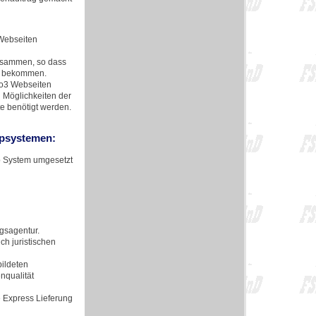
 Webseiten
usammen, so dass
zu bekommen.
po3 Webseiten
d Möglichkeiten der
e benötigt werden.
opsystemen:
op System umgesetzt
ngsagentur.
h juristischen
bildeten
nqualität
e Express Lieferung