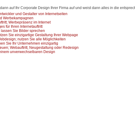
 dann auf Ihr Corporate Design Ihrer Firma auf und weist dann alles in die entsprec
ntwickler und Gestalter von Internetseiten
ind Werbekampagnen
uftritt; Werbepräsenz im Internet
s für Ihren Internetauftritt
 lassen Sie Bilder sprechen
tzen Sie einzigartige Gestaltung Ihrer Webpage
bdesign; nutzen Sie alle Möglichkeiten
en Sie Ihr Unternehmen einzigartig
reuen; Webauftritt, Neugestaltung oder Redesign
 einem unverwechselbaren Design