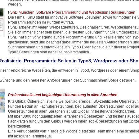
werden.
FSnD München, Software Programmierung und Webdesign Realisierungen
Die Firma FSnD steht für innovative Software Lösungen sowie für modernste
Programmierungen im Kunden Auftrag.
FSnD arbeitet mit vielen Werbeagenturen, Designagenturen, Webdesigner z
Sie sich immer sicher sein könen, die "besten Lösungen" für Sie umgesetzt 
FSnD hat sich vorwiegend auf die Programmierung und Realisierung von Ty
spezialisiert, setzt und beachtet dabei immer die neuesten Anforderungen un
Suchmaschinen und entwicklet auch Typo3 Extensions, die für diverse Projekt
Typo3 Beratungen sind dabei selbstverständlich.
Realisierte, Programmierte Seiten in Typo3, Wordpress oder Sh
ar sehr erfolgreiche Webseiten, die entweder in Typo3, Wordpress oder einem Sh
ünsche und den neuesten Anforderungen der Suchmaschinen Sorge getragen.
Professionelle und beglaubigte Übersetzung in allen Sprachen
Kitz Global Österreich ist eine weltweit agierende, ISO-zertifizierte Übersetzu
Für den Bedarf an Fachübersetzungen, beglaubigten Übersetzungen, oder auc
Übersetzungen in allen Sprachen ist Kitz Global ihr bester Ansprechpartner.
Mit über 3000 hochqualifizierten, erfahrenen Übersetzern und bestens ausge
Fachkräften rund um den Globus werden ihnen Top-Übersetzungen mit Spitze
bereitgestellt.
Eine Verfügbarkeit von 7 Tage die Woche bietet das Team ihnen eine schnell
mit absoluter Termintreue.