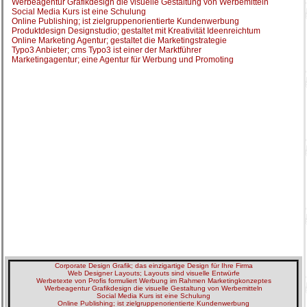
Werbeagentur Grafikdesign die visuelle Gestaltung von Werbemitteln
Social Media Kurs ist eine Schulung
Online Publishing; ist zielgruppenorientierte Kundenwerbung
Produktdesign Designstudio; gestaltet mit Kreativität Ideenreichtum
Online Marketing Agentur; gestaltet die Marketingstrategie
Typo3 Anbieter; cms Typo3 ist einer der Marktführer
Marketingagentur; eine Agentur für Werbung und Promoting
Corporate Design Grafik; das einzigartige Design für Ihre Firma
Web Designer Layouts; Layouts sind visuelle Entwürfe
Werbetexte von Profis formuliert Werbung im Rahmen Marketingkonzeptes
Werbeagentur Grafikdesign die visuelle Gestaltung von Werbemitteln
Social Media Kurs ist eine Schulung
Online Publishing; ist zielgruppenorientierte Kundenwerbung