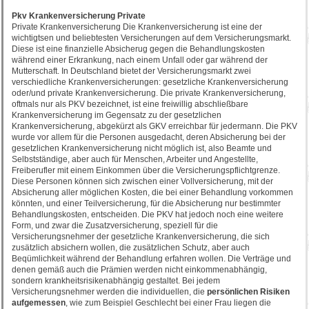
Pkv Krankenversicherung Private
Private Krankenversicherung Die Krankenversicherung ist eine der
wichtigtsen und beliebtesten Versicherungen auf dem Versicherungsmarkt.
Diese ist eine finanzielle Absicherug gegen die Behandlungskosten
während einer Erkrankung, nach einem Unfall oder gar während der
Mutterschaft. In Deutschland bietet der Versicherungsmarkt zwei
verschiedliche Krankenversicherungen: gesetzliche Krankenversicherung
oder/und private Krankenversicherung. Die private Krankenversicherung,
oftmals nur als PKV bezeichnet, ist eine freiwillig abschließbare
Krankenversicherung im Gegensatz zu der gesetzlichen
Krankenversicherung, abgekürzt als GKV erreichbar für jedermann. Die PKV
wurde vor allem für die Personen ausgedacht, deren Absicherung bei der
gesetzlichen Krankenversicherung nicht möglich ist, also Beamte und
Selbstständige, aber auch für Menschen, Arbeiter und Angestellte,
Freiberufler mit einem Einkommen über die Versicherungspflichtgrenze.
Diese Personen können sich zwischen einer Vollversicherung, mit der
Absicherung aller möglichen Kosten, die bei einer Behandlung vorkommen
könnten, und einer Teilversicherung, für die Absicherung nur bestimmter
Behandlungskosten, entscheiden. Die PKV hat jedoch noch eine weitere
Form, und zwar die Zusatzversicherung, speziell für die
Versicherungsnehmer der gesetzliche Krankenversicherung, die sich
zusätzlich absichern wollen, die zusätzlichen Schutz, aber auch
Beqümlichkeit während der Behandlung erfahren wollen. Die Verträge und
denen gemäß auch die Prämien werden nicht einkommenabhängig,
sondern krankheitsrisikenabhängig gestaltet. Bei jedem
Versicherungsnehmer werden die individuellen, die
persönlichen Risiken
aufgemessen
, wie zum Beispiel Geschlecht bei einer Frau liegen die