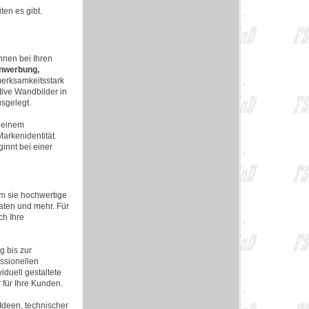
ten es gibt.
nen bei Ihren
nwerbung,
merksamkeitsstark
tive Wandbilder in
sgelegt.
d einem
arkenidentität.
innt bei einer
dem sie hochwertige
aten und mehr. Für
ch Ihre
 bis zur
ssionellen
iduell gestaltete
 für Ihre Kunden.
Ideen, technischer