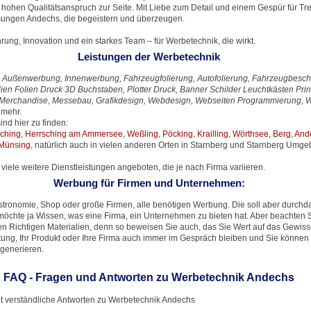
ohen Qualitätsanspruch zur Seite. Mit Liebe zum Detail und einem Gespür für Tre
ungen Andechs, die begeistern und überzeugen.
hrung, Innovation und ein starkes Team – für Werbetechnik, die wirkt.
Leistungen der Werbetechnik
Außenwerbung, Innenwerbung, Fahrzeugfolierung, Autofolierung, Fahrzeugbeschr
olien Folien Druck 3D Buchstaben, Plotter Druck, Banner Schilder Leuchtkästen Pri
ick, Merchandise, Messebau, Grafikdesign, Webdesign, Webseiten Programmierung, 
 mehr.
nd hier zu finden:
lching
,
Herrsching am Ammersee
,
Weßling
,
Pöcking
,
Krailling
,
Wörthsee
,
Berg
,
And
Münsing
, natürlich auch in vielen anderen Orten in Starnberg und Starnberg Umg
viele weitere Dienstleistungen angeboten, die je nach Firma variieren.
Werbung für Firmen und Unternehmen:
tronomie, Shop oder große Firmen, alle benötigen Werbung. Die soll aber durchda
möchte ja Wissen, was eine Firma, ein Unternehmen zu bieten hat. Aber beachten S
n Richtigen Materialien, denn so beweisen Sie auch, das Sie Wert auf das Gewis
istung, Ihr Produkt oder Ihre Firma auch immer im Gespräch bleiben und Sie könn
generieren.
FAQ - Fragen und Antworten zu Werbetechnik Andechs
ht verständliche Antworten zu Werbetechnik Andechs