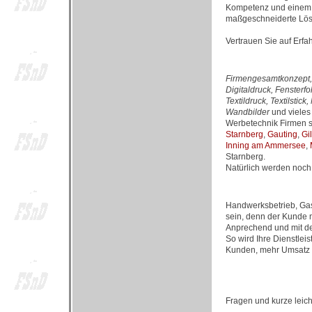
Kompetenz und einem h
maßgeschneiderte Lös
Vertrauen Sie auf Erfa
Firmengesamtkonzept, 
Digitaldruck, Fensterf
Textildruck, Textilst
Wandbilder
und vieles
Werbetechnik Firmen si
Starnberg
,
Gauting
,
Gi
Inning am Ammersee
,
Starnberg.
Natürlich werden noch 
Handwerksbetrieb, Gas
sein, denn der Kunde 
Anprechend und mit de
So wird Ihre Dienstle
Kunden, mehr Umsatz 
Fragen und kurze leic