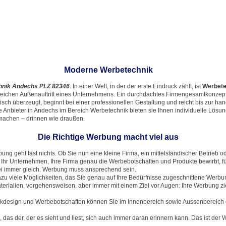
Moderne Werbetechnik
hnik Andechs PLZ 82346
: In einer Welt, in der der erste Eindruck zählt, ist
Werbet
greichen Außenauftritt eines Unternehmens. Ein durchdachtes Firmengesamtkonzep
gisch überzeugt, beginnt bei einer professionellen Gestaltung und reicht bis zur ha
 Anbieter in Andechs im Bereich Werbetechnik bieten sie Ihnen individuelle Lösun
 machen – drinnen wie draußen.
Die Richtige Werbung macht viel aus
ng geht fast nichts. Ob Sie nun eine kleine Firma, ein mittelständischer Betrieb o
 Ihr Unternehmen, Ihre Firma genau die Werbebotschaften und Produkte bewirbt, fü
ei immer gleich. Werbung muss ansprechend sein.
azu viele Möglichkeiten, das Sie genau auf Ihre Bedürfnisse zugeschnittene Werb
terialien, vorgehensweisen, aber immer mit einem Ziel vor Augen: Ihre Werbung zi
fikdesign und Werbebotschaften können Sie im Innenbereich sowie Aussenbereich
das der, der es sieht und liest, sich auch immer daran erinnern kann. Das ist der 