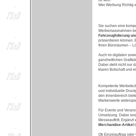
zu sein.
Wer Werbung Richtig ei
Sie suchen eine kompe
Werbemassnahmen behi
Fahrzeugfolierung un
präsentieren können. 
Ihren Büroräumen – Lö
Auch im digitalen sow
ganzheitlichen Grafikd
Dabei steht nicht nur 
klaren Botschaft und ei
Kompetente Werbetec
und individuelle Druck
den Innenbereich biete
Markenwerte widerspie
Für Events und Verans
Umsetzung. Dabei sorg
Messeauftritt. Ergänzt 
Merchandise-Artikel
b
Ob Einzelauftrag oder 