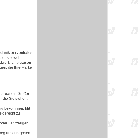
echnik
ein zentrales
t, das sowohl
ndwerklich präzisen
gen, die Ihre Marke
der gar ein Großer
r die Sie stehen.
ung bekommen. Mit
elgerecht zu
 oder Fahrzeugen
Weg um erfolgreich