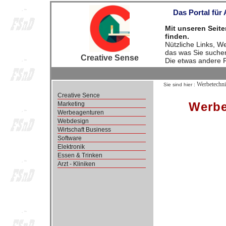
Das Portal für
Mit unseren Seite
finden.
Nützliche Links, W
das was Sie suche
Creative Sense
Die etwas andere 
Werbetechni
Sie sind hier :
Creative Sence
Werbe
Marketing
Werbeagenturen
Webdesign
Wirtschaft Business
Software
Elektronik
Essen & Trinken
Arzt - Kliniken