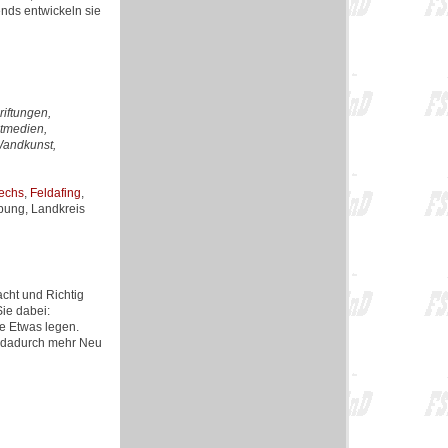
nds entwickeln sie
iftungen,
ntmedien,
Wandkunst,
echs
,
Feldafing
,
ebung, Landkreis
cht und Richtig
ie dabei:
se Etwas legen.
en dadurch mehr Neu