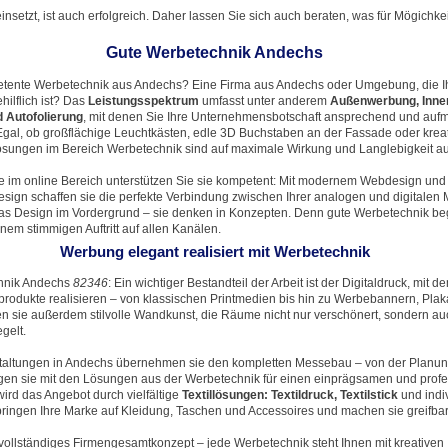
nsetzt, ist auch erfolgreich. Daher lassen Sie sich auch beraten, was für Mögichkei
Gute Werbetechnik Andechs
tente Werbetechnik aus Andechs? Eine Firma aus Andechs oder Umgebung, die Ih
lflich ist? Das
Leistungsspektrum
umfasst unter anderem
Außenwerbung, Inne
d Autofolierung
, mit denen Sie Ihre Unternehmensbotschaft ansprechend und auf
Egal, ob großflächige Leuchtkästen, edle 3D Buchstaben an der Fassade oder krea
sungen im Bereich Werbetechnik sind auf maximale Wirkung und Langlebigkeit au
ie im online Bereich unterstützen Sie sie kompetent: Mit modernem Webdesign un
esign schaffen sie die perfekte Verbindung zwischen Ihrer analogen und digitalen M
das Design im Vordergrund – sie denken in Konzepten. Denn gute Werbetechnik beg
nem stimmigen Auftritt auf allen Kanälen.
Werbung elegant realisiert mit Werbetechnik
hnik Andechs
82346
: Ein wichtiger Bestandteil der Arbeit ist der Digitaldruck, mit 
produkte realisieren – von klassischen Printmedien bis hin zu Werbebannern, Plak
n sie außerdem stilvolle Wandkunst, die Räume nicht nur verschönert, sondern au
gelt.
taltungen in Andechs übernehmen sie den kompletten Messebau – von der Planung
en sie mit den Lösungen aus der Werbetechnik für einen einprägsamen und profe
wird das Angebot durch vielfältige
Textillösungen: Textildruck, Textilstick
und indiv
ringen Ihre Marke auf Kleidung, Taschen und Accessoires und machen sie greifbar
vollständiges Firmengesamtkonzept – jede Werbetechnik steht Ihnen mit kreativen 