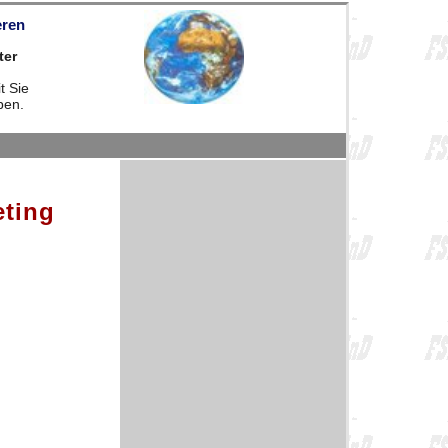
eren
ter
t Sie
ben.
eting