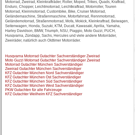
Motorrad, Zweirad, Kleinkrafträder, Roller, Moped, Trikes, Quads, Kraftrad,
Enduro, Chopper, Leichtmotorrad, Leichtkraftrad, Motorroller, Touren
Motorrad, Kleinmotorrad, Custombike, Bike, Cruiser Motorrad,
Geländemaschine, Straßenmaschine, Motorfahrrad, Rennmotorrad,
Geländemotorrad, Straßenmotorrad, Mofa, Mokick, Kleinkraftrad, Beiwagen,
Seitenwagen, Honda, Suzuki, KTM, Ducati, Kawasaki, Aprilia, Yamaha,
Harley Davidson, BMW, Triumph, NSU, Piaggio, Moto Guzzi, PUCH,
Husqvarna, Zündapp, Sachs, Hercules und viele andere Motorräder,
Zweiräder, natürlich auch Oldtimer Motorräder.
Husqvarna Motorrad Gutachter Sachverständiger Zweirad
Moto Guzzi Motorrad Gutachter Sachverständiger Zweirad
Motorrad Gutachter München Sachverständiger
Zweirad Gutachter München Sachverständiger
KFZ Gutachter München Nord Sachverständiger
KFZ Gutachter München Ost Sachverständiger
KFZ Gutachter München Süd Sachverständiger
KFZ Gutachter München West Sachverständiger
PKW Gutachten für alle Fahrzeuge
KFZ Gutachter Weilheim KFZ Sachverständiger