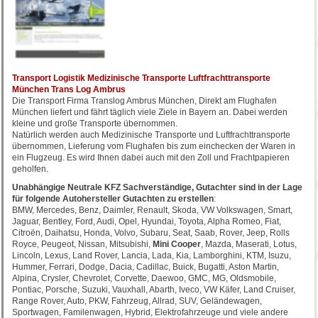
Transport Logistik Medizinische Transporte Luftfrachttransporte
München Trans Log Ambrus
Die Transport Firma Translog Ambrus München, Direkt am Flughafen
München liefert und fährt täglich viele Ziele in Bayern an. Dabei werden
kleine und große Transporte übernommen.
Natürlich werden auch Medizinische Transporte und Luftfrachttransporte
übernommen, Lieferung vom Flughafen bis zum einchecken der Waren in
ein Flugzeug. Es wird Ihnen dabei auch mit den Zoll und Frachtpapieren
geholfen.
Unabhängige Neutrale KFZ Sachverständige, Gutachter sind in der Lage
für folgende Autohersteller Gutachten zu erstellen
:
BMW, Mercedes, Benz, Daimler, Renault, Skoda, VW Volkswagen, Smart,
Jaguar, Bentley, Ford, Audi, Opel, Hyundai, Toyota, Alpha Romeo, Fiat,
Citroën, Daihatsu, Honda, Volvo, Subaru, Seat, Saab, Rover, Jeep, Rolls
Royce, Peugeot, Nissan, Mitsubishi,
Mini Cooper
, Mazda, Maserati, Lotus,
Lincoln, Lexus, Land Rover, Lancia, Lada, Kia, Lamborghini, KTM, Isuzu,
Hummer, Ferrari, Dodge, Dacia, Cadillac, Buick, Bugatti, Aston Martin,
Alpina, Crysler, Chevrolet, Corvette, Daewoo, GMC, MG, Oldsmobile,
Pontiac, Porsche, Suzuki, Vauxhall, Abarth, Iveco, VW Käfer, Land Cruiser,
Range Rover, Auto, PKW, Fahrzeug, Allrad, SUV, Geländewagen,
Sportwagen, Familenwagen, Hybrid, Elektrofahrzeuge und viele andere