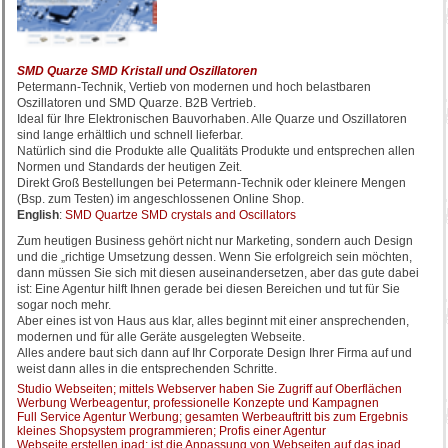
SMD Quarze SMD Kristall und Oszillatoren
Petermann-Technik, Vertieb von modernen und hoch belastbaren
Oszillatoren und SMD Quarze. B2B Vertrieb.
Ideal für Ihre Elektronischen Bauvorhaben. Alle Quarze und Oszillatoren
sind lange erhältlich und schnell lieferbar.
Natürlich sind die Produkte alle Qualitäts Produkte und entsprechen allen
Normen und Standards der heutigen Zeit.
Direkt Groß Bestellungen bei Petermann-Technik oder kleinere Mengen
(Bsp. zum Testen) im angeschlossenen Online Shop.
English
:
SMD Quartze SMD crystals and Oscillators
Zum heutigen Business gehört nicht nur Marketing, sondern auch Design
und die „richtige Umsetzung dessen. Wenn Sie erfolgreich sein möchten,
dann müssen Sie sich mit diesen auseinandersetzen, aber das gute dabei
ist: Eine Agentur hilft Ihnen gerade bei diesen Bereichen und tut für Sie
sogar noch mehr.
Aber eines ist von Haus aus klar, alles beginnt mit einer ansprechenden,
modernen und für alle Geräte ausgelegten Webseite.
Alles andere baut sich dann auf Ihr Corporate Design Ihrer Firma auf und
weist dann alles in die entsprechenden Schritte.
Studio Webseiten; mittels Webserver haben Sie Zugriff auf Oberflächen
Werbung Werbeagentur, professionelle Konzepte und Kampagnen
Full Service Agentur Werbung; gesamten Werbeauftritt bis zum Ergebnis
kleines Shopsystem programmieren; Profis einer Agentur
Webseite erstellen ipad; ist die Anpassung von Webseiten auf das ipad