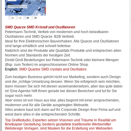
SMD Quarze SMD Kristall und Oszillatoren
Petermann-Technik, Vertieb von modernen und hoch belastbaren
Oszillatoren und SMD Quarze. B2B Vertrieb.
Ideal für Ihre Elektronischen Bauvorhaben. Alle Quarze und Oszillatoren
sind lange erhältlich und schnell lieferbar.
Natürlich sind die Produkte alle Qualitäts Produkte und entsprechen allen
Normen und Standards der heutigen Zeit.
Direkt Groß Bestellungen bei Petermann-Technik oder kleinere Mengen
(Bsp. zum Testen) im angeschlossenen Online Shop.
English
:
SMD Quartze SMD crystals and Oscillators
Zum heutigen Business gehört nicht nur Marketing, sondern auch Design
und die „richtige Umsetzung dessen. Wenn Sie erfolgreich sein möchten,
dann müssen Sie sich mit diesen auseinandersetzen, aber das gute dabei
ist: Eine Agentur hilft Ihnen gerade bei diesen Bereichen und tut für Sie
sogar noch mehr.
Aber eines ist von Haus aus klar, alles beginnt mit einer ansprechenden,
modernen und für alle Geräte ausgelegten Webseite.
Alles andere baut sich dann auf Ihr Corporate Design Ihrer Firma auf und
weist dann alles in die entsprechenden Schritte.
Top Grafikstudio; Experten setzen Visionen und Träume in Realität um
Briefpapier Gestaltung; bestens gestaltete traditionelle Werbemittel
Webdesign Vorlagen; sind Masken für die Erstellung von Webseiten