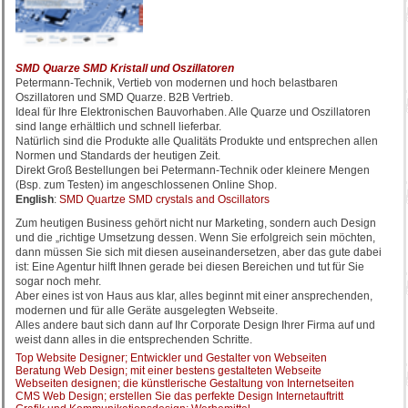
SMD Quarze SMD Kristall und Oszillatoren
Petermann-Technik, Vertieb von modernen und hoch belastbaren
Oszillatoren und SMD Quarze. B2B Vertrieb.
Ideal für Ihre Elektronischen Bauvorhaben. Alle Quarze und Oszillatoren
sind lange erhältlich und schnell lieferbar.
Natürlich sind die Produkte alle Qualitäts Produkte und entsprechen allen
Normen und Standards der heutigen Zeit.
Direkt Groß Bestellungen bei Petermann-Technik oder kleinere Mengen
(Bsp. zum Testen) im angeschlossenen Online Shop.
English
:
SMD Quartze SMD crystals and Oscillators
Zum heutigen Business gehört nicht nur Marketing, sondern auch Design
und die „richtige Umsetzung dessen. Wenn Sie erfolgreich sein möchten,
dann müssen Sie sich mit diesen auseinandersetzen, aber das gute dabei
ist: Eine Agentur hilft Ihnen gerade bei diesen Bereichen und tut für Sie
sogar noch mehr.
Aber eines ist von Haus aus klar, alles beginnt mit einer ansprechenden,
modernen und für alle Geräte ausgelegten Webseite.
Alles andere baut sich dann auf Ihr Corporate Design Ihrer Firma auf und
weist dann alles in die entsprechenden Schritte.
Top Website Designer; Entwickler und Gestalter von Webseiten
Beratung Web Design; mit einer bestens gestalteten Webseite
Webseiten designen; die künstlerische Gestaltung von Internetseiten
CMS Web Design; erstellen Sie das perfekte Design Internetauftritt