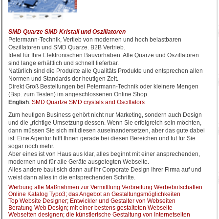
SMD Quarze SMD Kristall und Oszillatoren
Petermann-Technik, Vertieb von modernen und hoch belastbaren
Oszillatoren und SMD Quarze. B2B Vertrieb.
Ideal für Ihre Elektronischen Bauvorhaben. Alle Quarze und Oszillatoren
sind lange erhältlich und schnell lieferbar.
Natürlich sind die Produkte alle Qualitäts Produkte und entsprechen allen
Normen und Standards der heutigen Zeit.
Direkt Groß Bestellungen bei Petermann-Technik oder kleinere Mengen
(Bsp. zum Testen) im angeschlossenen Online Shop.
English
:
SMD Quartze SMD crystals and Oscillators
Zum heutigen Business gehört nicht nur Marketing, sondern auch Design
und die „richtige Umsetzung dessen. Wenn Sie erfolgreich sein möchten,
dann müssen Sie sich mit diesen auseinandersetzen, aber das gute dabei
ist: Eine Agentur hilft Ihnen gerade bei diesen Bereichen und tut für Sie
sogar noch mehr.
Aber eines ist von Haus aus klar, alles beginnt mit einer ansprechenden,
modernen und für alle Geräte ausgelegten Webseite.
Alles andere baut sich dann auf Ihr Corporate Design Ihrer Firma auf und
weist dann alles in die entsprechenden Schritte.
Werbung alle Maßnahmen zur Vermittlung Verbreitung Werbebotschaften
Online Katalog Typo3; das Angebot an Gestaltungsmöglichkeiten
Top Website Designer; Entwickler und Gestalter von Webseiten
Beratung Web Design; mit einer bestens gestalteten Webseite
Webseiten designen; die künstlerische Gestaltung von Internetseiten