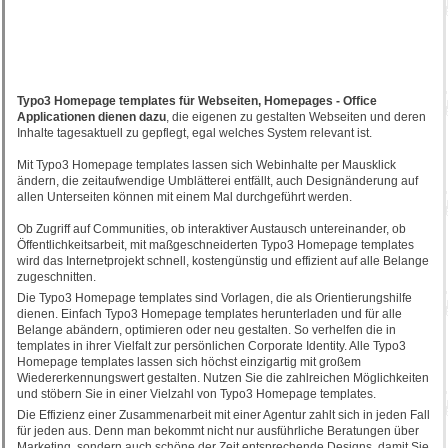
Typo3 Homepage templates für Webseiten, Homepages - Office
Applicationen dienen dazu
, die eigenen zu gestalten Webseiten und deren
Inhalte tagesaktuell zu gepflegt, egal welches System relevant ist.
Mit Typo3 Homepage templates lassen sich Webinhalte per Mausklick
ändern, die zeitaufwendige Umblätterei entfällt, auch Designänderung auf
allen Unterseiten können mit einem Mal durchgeführt werden.
Ob Zugriff auf Communities, ob interaktiver Austausch untereinander, ob
Öffentlichkeitsarbeit, mit maßgeschneiderten Typo3 Homepage templates
wird das Internetprojekt schnell, kostengünstig und effizient auf alle Belange
zugeschnitten.
Die Typo3 Homepage templates sind Vorlagen, die als Orientierungshilfe
dienen. Einfach Typo3 Homepage templates herunterladen und für alle
Belange abändern, optimieren oder neu gestalten. So verhelfen die in
templates in ihrer Vielfalt zur persönlichen Corporate Identity. Alle Typo3
Homepage templates lassen sich höchst einzigartig mit großem
Wiedererkennungswert gestalten. Nutzen Sie die zahlreichen Möglichkeiten
und stöbern Sie in einer Vielzahl von Typo3 Homepage templates.
Die Effizienz einer Zusammenarbeit mit einer Agentur zahlt sich in jeden Fall
für jeden aus. Denn man bekommt nicht nur ausführliche Beratungen über
Marketing, sondern auch schöne der Zeit entsprechende Designs, damit Sie